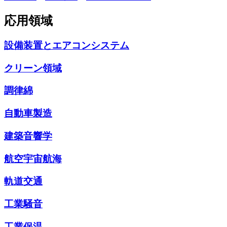
応用領域
設備装置とエアコンシステム
クリーン領域
調律綿
自動車製造
建築音響学
航空宇宙航海
軌道交通
工業騒音
工業保温