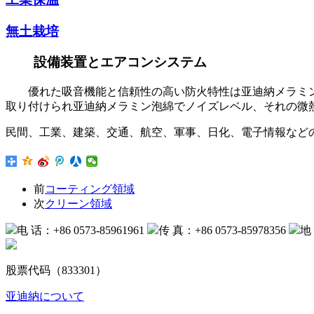
無土栽培
設備装置とエアコンシステム
優れた吸音機能と信頼性の高い防火特性は亚迪納メラミ
取り付けられ亚迪納メラミン泡綿でノイズレベル、それの微
民間、工業、建築、交通、航空、軍事、日化、電子情報など
前
コーティング領域
次
クリーン領域
电 话：+86 0573-85961961
传 真：+86 0573-85978356
地
股票代码（833301）
亚迪納について