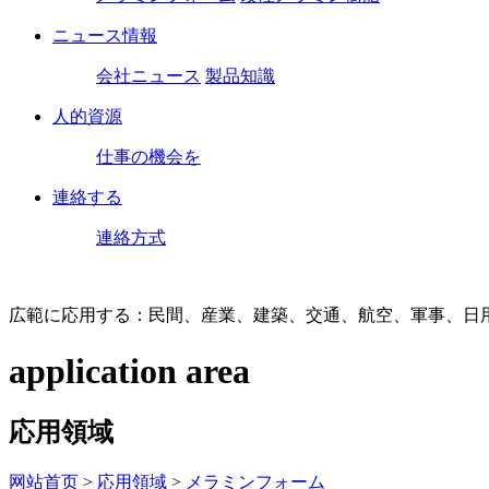
ニュース情報
会社ニュース
製品知識
人的資源
仕事の機会を
連絡する
連絡方式
広範に応用する：民間、産業、建築、交通、航空、軍事、日
application area
応用領域
网站首页
>
応用領域
>
メラミンフォーム