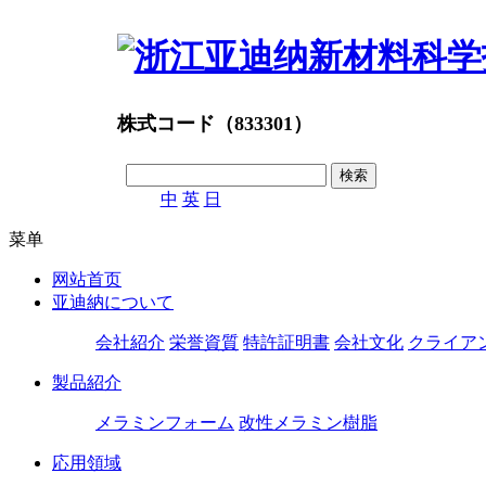
株式コード（833301）
中
英
日
菜单
网站首页
亚迪納について
会社紹介
栄誉資質
特許証明書
会社文化
クライア
製品紹介
メラミンフォーム
改性メラミン樹脂
応用領域