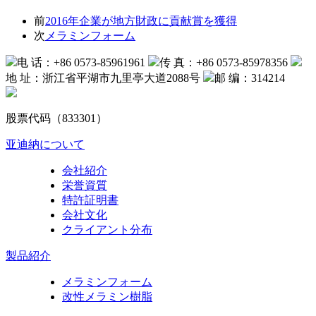
前
2016年企業が地方財政に貢献賞を獲得
次
メラミンフォーム
电 话：+86 0573-85961961
传 真：+86 0573-85978356
地 址：浙江省平湖市九里亭大道2088号
邮 编：314214
股票代码（833301）
亚迪納について
会社紹介
栄誉資質
特許証明書
会社文化
クライアント分布
製品紹介
メラミンフォーム
改性メラミン樹脂