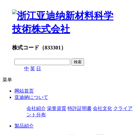
株式コード（833301）
中
英
日
菜单
网站首页
亚迪納について
会社紹介
栄誉資質
特許証明書
会社文化
クライア
ント分布
製品紹介