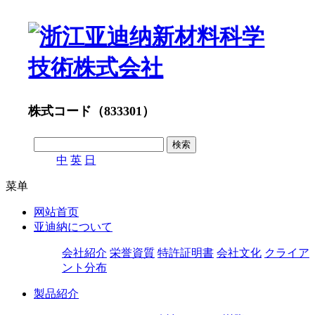
株式コード（833301）
中
英
日
菜单
网站首页
亚迪納について
会社紹介
栄誉資質
特許証明書
会社文化
クライア
ント分布
製品紹介