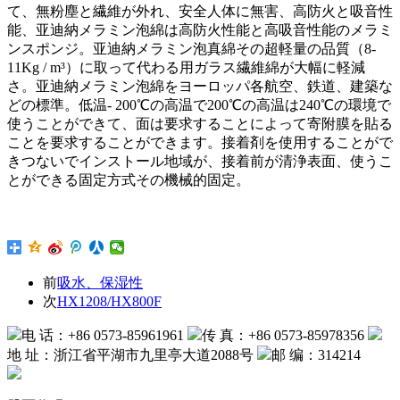
て、無粉塵と繊維が外れ、安全人体に無害、高防火と吸音性
能、亚迪納メラミン泡綿は高防火性能と高吸音性能のメラミ
ンスポンジ。亚迪納メラミン泡真綿その超軽量の品質（8-
11Kg / m³）に取って代わる用ガラス繊維綿が大幅に軽減
さ。亚迪納メラミン泡綿をヨーロッパ各航空、鉄道、建築な
どの標準。低温- 200℃の高温で200℃の高温は240℃の環境で
使うことができて、面は要求することによって寄附膜を貼る
ことを要求することができます。接着剤を使用することがで
きつないでインストール地域が、接着前が清浄表面、使うこ
とができる固定方式その機械的固定。
前
吸水、保湿性
次
HX1208/HX800F
电 话：+86 0573-85961961
传 真：+86 0573-85978356
地 址：浙江省平湖市九里亭大道2088号
邮 编：314214