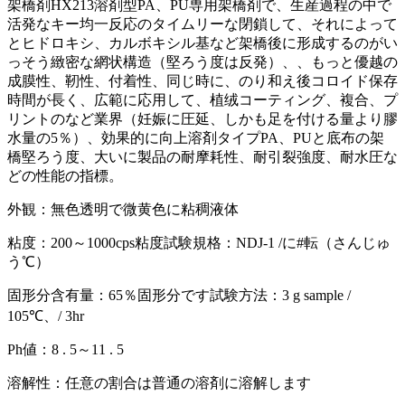
架橋剤HX213溶剤型PA、PU専用架橋剤で、生産過程の中で
活発なキー均一反応のタイムリーな閉鎖して、それによって
とヒドロキシ、カルボキシル基など架橋後に形成するのがい
っそう緻密な網状構造（堅ろう度は反発）、、もっと優越の
成膜性、靭性、付着性、同じ時に、のり和え後コロイド保存
時間が長く、広範に応用して、植绒コーティング、複合、プ
リントのなど業界（妊娠に圧延、しかも足を付ける量より膠
水量の5％）、効果的に向上溶剤タイプPA、PUと底布の架
橋堅ろう度、大いに製品の耐摩耗性、耐引裂強度、耐水圧な
どの性能の指標。
外観：無色透明で微黄色に粘稠液体
粘度：200～1000cps粘度試験規格：NDJ-1 /に#転（さんじゅ
う℃）
固形分含有量：65％固形分です試験方法：3 g sample /
105℃、/ 3hr
Ph値：8 . 5～11 . 5
溶解性：任意の割合は普通の溶剤に溶解します