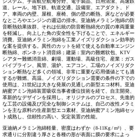
システム、宇宙航空航海分野、電子製品、日用清潔、高速鉄
道、レール、地下鉄、軌道交通、設備室、エアダクト、ド
ア、車両の内壁、屋根、座椅、側の壁の断熱、床などが必要
なところやエンジンの週辺の排水。亚迪納メラミン泡綿の防
音断熱効果抜群、それは伝統の防音断熱綿光の質の車両重量
を軽減し、向上した角の安全性を下げることで、エネルギー
消費。亚迪納メラミン泡綿を工業ノイズリダクション効率的
な案を提供する。異性のカットを経て使える自動車エンジン
断熱綿、ボンネット消音綿；建築：室内の難燃软包、KTV
シアター難燃消音綿、劇場、運動場、高級住宅、産業：ガス
パイプライン、風管、湯炉、エアコン、工場のノイズリダク
ション断熱など多くの領域、非常に重要な応用価値とても適
するが難燃、高温、ノイズリダクション需要の条件の下での
使用は、21世紀は大きな発展の見通しの新型エコ材料。亚迪
納蜜アミン泡綿装置吸収当事者優位技術を経て、自主開発、
革新的なデザインを採用し、オリジナルのプロセス、先進的
な工芸の設備及び完全な制御システムは、自己の改性メラミ
ンを主な原料の生産新型エコ素材、亚迪納蜜アミン泡綿セッ
ト成熟し、信頼性の高い、安定装置の性能。
亚迪納メラミン泡綿軽量、密度はわずか（8-11Kg / m³）、要
求通りに分割違う厚さと各種の形が表面に膜の要求によっ