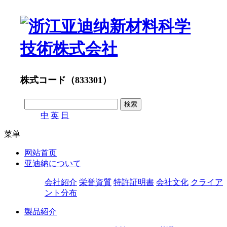
株式コード（833301）
中
英
日
菜单
网站首页
亚迪納について
会社紹介
栄誉資質
特許証明書
会社文化
クライア
ント分布
製品紹介