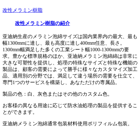
改性メラミン樹脂
改性メラミン樹脂の紹介
亚迪納生産のメラミン泡綿サイズは国内業界内の最大、最も
幅1300mmに達し、最も高度に達し400mm任意、長さ。
1300mm幅満足した多くの工業シート幅1000-1300mmの要
求。豊かな標準規格のほか、亚迪納メラミン泡綿綿は非常に
大きな可塑性を提供し、処理の特殊なサイズと特殊な機能の
製品は、顧客の需要によって勝手に様々なカスタマイズ加工
品、適用別の分野では、満足して違う場所の需要を仕立て、
専門1つのサービスを構築し、あなただけの専属品。
製品の色：白、灰色またはその他のカスタム色。
お客様の異なる用途に応じて防水油処理の製品を提供するこ
とができます。
亚迪納メラミン泡綿通常包装材料使用ポリフィルム包装。