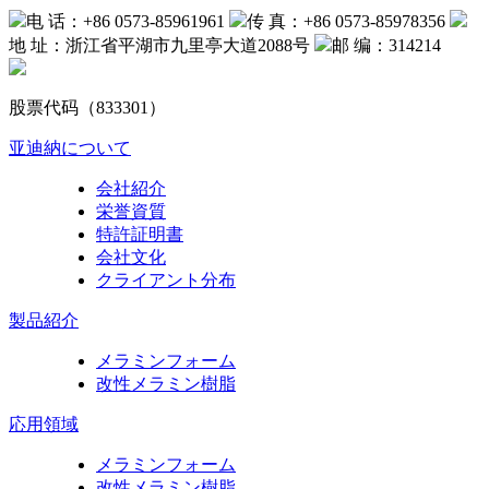
电 话：+86 0573-85961961
传 真：+86 0573-85978356
地 址：浙江省平湖市九里亭大道2088号
邮 编：314214
股票代码（833301）
亚迪納について
会社紹介
栄誉資質
特許証明書
会社文化
クライアント分布
製品紹介
メラミンフォーム
改性メラミン樹脂
応用領域
メラミンフォーム
改性メラミン樹脂