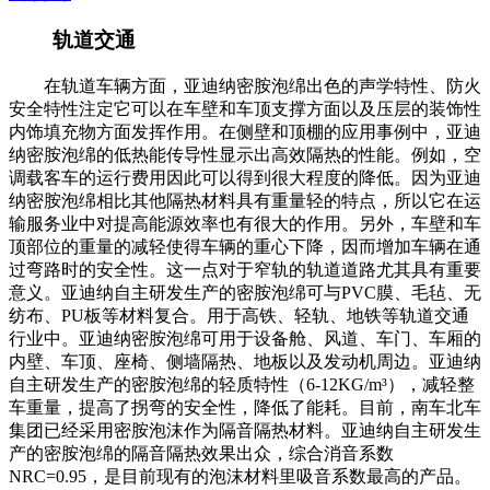
轨道交通
在轨道车辆方面，亚迪纳密胺泡绵出色的声学特性、防火
安全特性注定它可以在车壁和车顶支撑方面以及压层的装饰性
内饰填充物方面发挥作用。在侧壁和顶棚的应用事例中，亚迪
纳密胺泡绵的低热能传导性显示出高效隔热的性能。例如，空
调载客车的运行费用因此可以得到很大程度的降低。因为亚迪
纳密胺泡绵相比其他隔热材料具有重量轻的特点，所以它在运
输服务业中对提高能源效率也有很大的作用。另外，车壁和车
顶部位的重量的减轻使得车辆的重心下降，因而增加车辆在通
过弯路时的安全性。这一点对于窄轨的轨道道路尤其具有重要
意义。亚迪纳自主研发生产的密胺泡绵可与PVC膜、毛毡、无
纺布、PU板等材料复合。用于高铁、轻轨、地铁等轨道交通
行业中。亚迪纳密胺泡绵可用于设备舱、风道、车门、车厢的
内壁、车顶、座椅、侧墙隔热、地板以及发动机周边。亚迪纳
自主研发生产的密胺泡绵的轻质特性（6-12KG/m³），减轻整
车重量，提高了拐弯的安全性，降低了能耗。目前，南车北车
集团已经采用密胺泡沫作为隔音隔热材料。亚迪纳自主研发生
产的密胺泡绵的隔音隔热效果出众，综合消音系数
NRC=0.95，是目前现有的泡沫材料里吸音系数最高的产品。