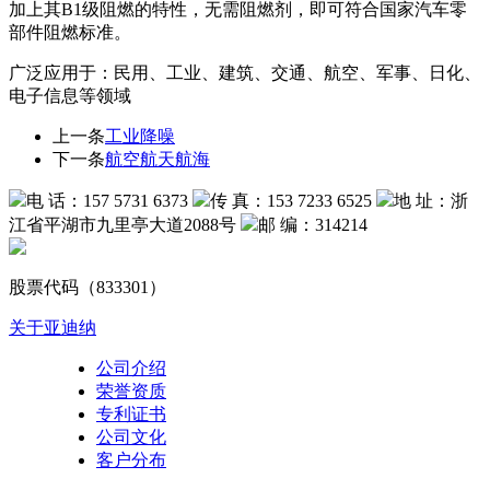
加上其B1级阻燃的特性，无需阻燃剂，即可符合国家汽车零
部件阻燃标准。
广泛应用于：民用、工业、建筑、交通、航空、军事、日化、
电子信息等领域
上一条
工业降噪
下一条
航空航天航海
电 话：157 5731 6373
传 真：153 7233 6525
地 址：浙
江省平湖市九里亭大道2088号
邮 编：314214
股票代码（833301）
关于亚迪纳
公司介绍
荣誉资质
专利证书
公司文化
客户分布