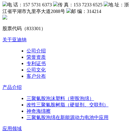
电 话：157 5731 6373
传 真：153 7233 6525
地 址：浙
江省平湖市九里亭大道2088号
邮 编：314214
股票代码（833301）
关于亚迪纳
公司介绍
荣誉资质
专利证书
公司文化
客户分布
产品介绍
三聚氰胺泡沫塑料（密胺泡绵）
改性三聚氰胺树脂（硬挺剂、交联剂）
神奇海绵擦
三聚氰胺泡绵在新能源动力电池中应用
应用领域