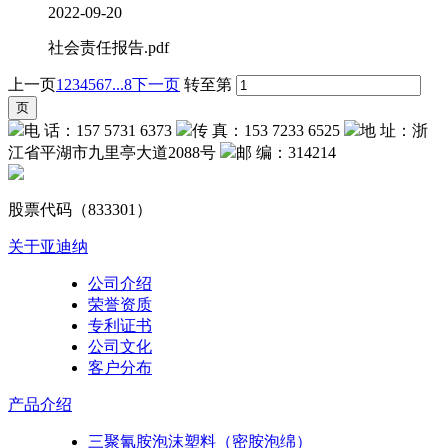
2022-09-20
社会责任报告.pdf
上一页
1
2
3
4
5
6
7
...8
下一页
转至第
电 话：157 5731 6373
传 真：153 7233 6525
地 址：浙
江省平湖市九里亭大道2088号
邮 编：314214
股票代码（833301）
关于亚迪纳
公司介绍
荣誉资质
专利证书
公司文化
客户分布
产品介绍
三聚氰胺泡沫塑料（密胺泡绵）