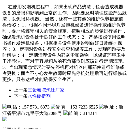
在使用发泡机过程中，如果出现产品残渣，也会造成机器
设备的磨损和影响到正常的工作。因此要及时清理这些产品残
渣，以免损坏机器。 当然，还有一些其他的维护保养措施值
得借鉴： 1、根据不同环境对发泡机设备进行操作或维护保养
时，要严格遵守相关的安全规定。按照相应的步骤进行操作，
确保发泡机设备处于良好的工作状态； 2、严格按照使用说明
书操作发泡机设备，根据相关设备使用说明做好日常维护保
养； 3、定期对设备进行安全检查和保养工作，发现问题要及
时解决； 4、定期清理设备内部灰尘和杂物，以保证环境卫生
干净整洁。而对于容易积灰的死角部位则应该进行定期清理。
5、当出现紧急情况时要先停机再对机器内部部件进行维修或
者更换；而当不小心发生故障时应先停机处理后再进行维修或
更换。只有这样才能确保安全生产。
上一条
三聚氰胺泡沫厂家
下一条
水性硬挺剂
电 话：157 5731 6373
传 真：153 7233 6525
地 址：浙
江省平湖市九里亭大道2088号
邮 编：314214