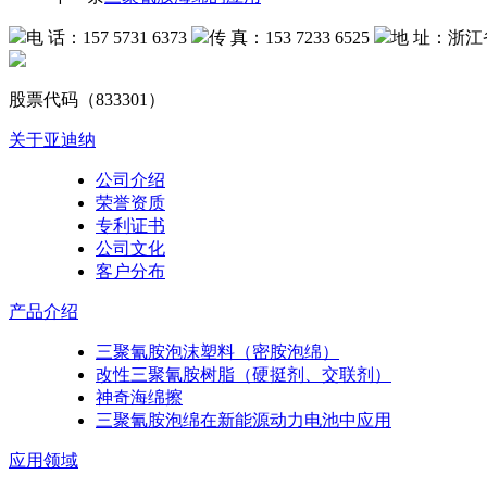
电 话：157 5731 6373
传 真：153 7233 6525
地 址：浙江
股票代码（833301）
关于亚迪纳
公司介绍
荣誉资质
专利证书
公司文化
客户分布
产品介绍
三聚氰胺泡沫塑料（密胺泡绵）
改性三聚氰胺树脂（硬挺剂、交联剂）
神奇海绵擦
三聚氰胺泡绵在新能源动力电池中应用
应用领域