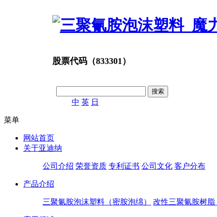
股票代码（833301）
中
英
日
菜单
网站首页
关于亚迪纳
公司介绍
荣誉资质
专利证书
公司文化
客户分布
产品介绍
三聚氰胺泡沫塑料（密胺泡绵）
改性三聚氰胺树脂