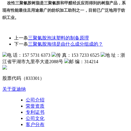
改
性三聚氰胺树脂是
三聚氰胺和甲醛经反应而得到的树脂产品，系
现有性能最佳且用途最广的纺织加工助剂之一，目前已广泛地用于纺
织工业。
上一条
三聚氰胺泡沫塑料的制备原理
下一条
三聚氰胺海绵是由什么成分组成的？
电 话：157 5731 6373
传 真：153 7233 6525
地 址：浙
江省平湖市九里亭大道2088号
邮 编：314214
股票代码（833301）
关于亚迪纳
公司介绍
荣誉资质
专利证书
公司文化
客户分布