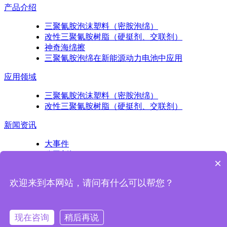
产品介绍
三聚氰胺泡沫塑料（密胺泡绵）
改性三聚氰胺树脂（硬挺剂、交联剂）
神奇海绵擦
三聚氰胺泡绵在新能源动力电池中应用
应用领域
三聚氰胺泡沫塑料（密胺泡绵）
改性三聚氰胺树脂（硬挺剂、交联剂）
新闻资讯
大事件
公司新闻
×
产品知识
欢迎来到本网站，请问有什么可以帮您？
扫一扫关注我们
现在咨询
稍后再说
Copyright © 2017 浙江亚迪纳新材料科技股份有限公司版权所