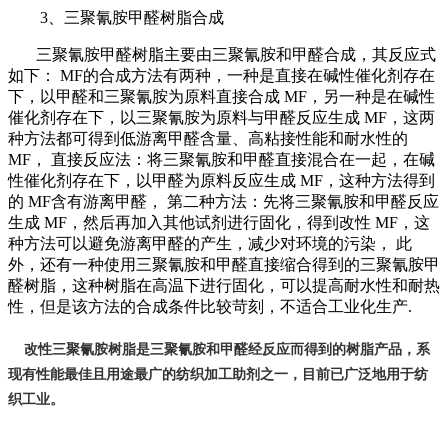
3、三聚氰胺甲醛树脂合成
三聚氰胺甲醛树脂主要由三聚氰胺和甲醛合成，其反应式
如下： MF的合成方法有两种，一种是直接在碱性催化剂存在
下，以甲醛和三聚氰胺为原料直接合成 MF，另一种是在碱性
催化剂存在下，以三聚氰胺为原料与甲醛反应生成 MF，这两
种方法都可得到低游离甲醛含量、高粘接性能和耐水性的
MF， 直接反应法：将三聚氰胺和甲醛直接混合在一起，在碱
性催化剂存在下，以甲醛为原料反应生成 MF，这种方法得到
的 MF含有游离甲醛， 第二种方法：先将三聚氰胺和甲醛反应
生成 MF，然后再加入其他试剂进行固化，得到改性 MF，这
种方法可以避免游离甲醛的产生，减少对环境的污染， 此
外，还有一种使用三聚氰胺和甲醛直接缩合得到的三聚氰胺甲
醛树脂，这种树脂在高温下进行固化，可以提高耐水性和耐热
性，但是该方法的合成条件比较苛刻，不适合工业化生产.
改
性三聚氰胺树脂是
三聚氰胺和甲醛经反应而得到的树脂产品，系
现有性能最佳且用途最广的纺织加工助剂之一，目前已广泛地用于纺
织工业。