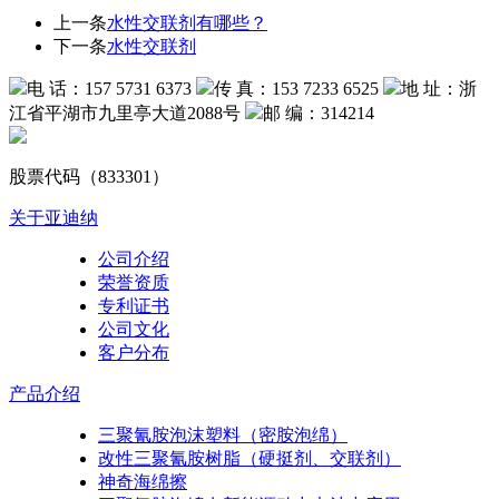
上一条
水性交联剂有哪些？
下一条
水性交联剂
电 话：157 5731 6373
传 真：153 7233 6525
地 址：浙
江省平湖市九里亭大道2088号
邮 编：314214
股票代码（833301）
关于亚迪纳
公司介绍
荣誉资质
专利证书
公司文化
客户分布
产品介绍
三聚氰胺泡沫塑料（密胺泡绵）
改性三聚氰胺树脂（硬挺剂、交联剂）
神奇海绵擦