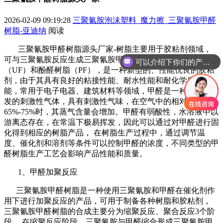
2026-02-09 09:19:28
三聚氰胺泡沫塑料_魔力擦_三聚氰胺甲醛
树脂-亚迪纳
阅读
三聚氰胺甲醛树脂源头厂家-树脂主要用于胶粘剂领域，
可以介绍下你们的产品么
可与三聚氰胺反应生成三聚氰胺甲醛树脂（MF）、脲醛树脂
（UF）和酚醛树脂（PF），是一种新型的、性能优良的胶粘
你们是怎么收费的呢
剂，由于其具有良好的粘接性能、耐水性能和耐化学腐蚀性
能，常用于电子电器、建筑材料等领域，甲醛是一种无色易挥
发的刺激性气体，具有刺激性气味，在空气中的相对湿度为
65%-75%时，其蒸气含量会增加。甲醛有弱酸性，水溶液中以
游离态存在，在常温下极易挥发，因此可以通过对甲醛进行固
化得到相应的树脂产品， 在树脂生产过程中，通过调节温
度、催化剂和溶剂等条件可以控制甲醛的浓度，不同类型的甲
醛树脂生产工艺会影响产品性能和质量。
1、甲醛加聚反应
三聚氰胺甲醛树脂是一种使用三聚氰胺和甲醛在催化剂作
用下进行加聚反应的产品，可用于制备各种树脂和胶粘剂，
三聚氰胺甲醛树脂的合成主要分为缩聚反应、聚合反应3个阶
段， 在缩聚反应阶段，三聚氰胺与甲醛缩合形成三聚氰胺甲