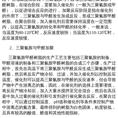
醛树脂，在缩合阶段，需要加入催化剂（一般为三聚氰胺或甲
醛），以促进缩合反应的进行， 加聚反应阶段是指在催化剂
的作用下，三聚氰胺与甲醛发生加成反应，形成三聚氰胺甲醛
树脂。在聚合阶段，加入催化剂后需要保持温度在一定范围
内，以提高三聚氰胺的转化率和甲醛的转化率， 一般来说，
当温度为80-120℃时，反应速度较快；当温度为110-120℃时，
反应速度较慢。
2、三聚氰胺与甲醛加聚
三聚氰胺甲醛树脂的生产工艺主要包括三聚氰胺的制备、
甲醛溶液的制备和三聚氰胺甲醛树脂的合成三个步骤，生产过
程中，首先在高温下将三聚氰胺与甲醛反应生成三聚氰胺甲醛
树脂，然后将反应产物冷却、过滤，并加入催化剂以控制反应
温度。催化剂可以提高三聚氰胺与甲醛的反应速率，但会导致
产物中产生游离态的氮，因此，在催化剂的选择上需要谨慎，
将反应产物冷却后，加入大量水搅拌至完全混合，然后在高压
釜中加入过量的催化剂和引发剂进行催化聚合反应，在聚合过
程中，可以通过控制温度、 pH值和催化剂等条件来控制产物
中游离态的氮含量。最终得到的树脂为白色固体，粘度较低，
且具有较高的酸值、醛值和其他性能指标。