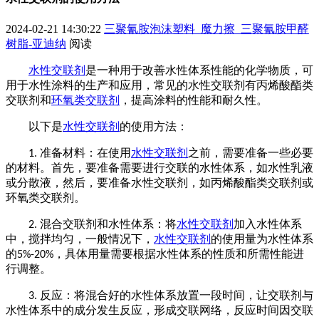
2024-02-21 14:30:22
三聚氰胺泡沫塑料_魔力擦_三聚氰胺甲醛
树脂-亚迪纳
阅读
水性交联剂
是一种用于改善水性体系性能的化学物质
，
可
用于水性涂料的生产和应用
，
常见的水性交联剂有丙烯酸酯类
交联剂和
环氧类交联剂
，
提高涂料的性能和耐久性。
以下是
水性交联剂
的使用方法：
准备材料：在使用
水性交联剂
之前，需要准备一些必要
1.
的材料。首先，要准备需要进行交联的水性体系，如水性乳液
或分散液
，
然后，要准备水性交联剂，如丙烯酸酯类交联剂或
环氧类交联剂。
混合交联剂和水性体系：将
水性交联剂
加入水性体系
2.
中，搅拌均匀
，
一般情况下，
水性交联剂
的使用量为水性体系
的
，具体用量需要根据水性体系的性质和所需性能进
5%-20%
行调整。
反应：将混合好的水性体系放置一段时间，让交联剂与
3.
水性体系中的成分发生反应，形成交联网络
，
反应时间因交联