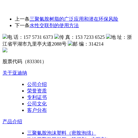
上一条
三聚氰胺树脂的广泛应用和潜在环保风险
下一条
水性交联剂的使用方法
电 话：157 5731 6373
传 真：153 7233 6525
地 址：浙
江省平湖市九里亭大道2088号
邮 编：314214
股票代码（833301）
关于亚迪纳
公司介绍
荣誉资质
专利证书
公司文化
客户分布
产品介绍
三聚氰胺泡沫塑料（密胺泡绵）