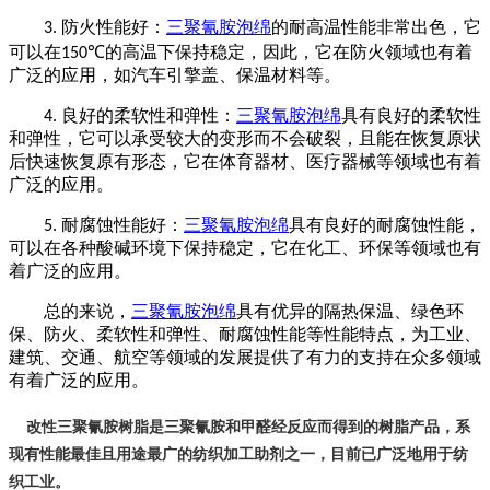
防火性能好：
三聚氰胺泡绵
的耐高温性能非常出色，它
3.
可以在
的高温下保持稳定
，
因此，它在防火领域也有着
150℃
广泛的应用，如汽车引擎盖、保温材料等。
良好的柔软性和弹性：
三聚氰胺泡绵
具有良好的柔软性
4.
和弹性，它可以承受较大的变形而不会破裂，且能在恢复原状
后快速恢复原有形态
，
它在体育器材、医疗器械等领域也有着
广泛的应用。
耐腐蚀性能好：
三聚氰胺泡绵
具有良好的耐腐蚀性能，
5.
可以在各种酸碱环境下保持稳定
，
它在化工、环保等领域也有
着广泛的应用。
总的来说，
三聚氰胺泡绵
具有优异的隔热保温、绿色环
保、防火、柔软性和弹性、耐腐蚀性能等性能特点，为工业、
建筑、交通、航空等领域的发展提供了有力的支持在众多领域
有着广泛的应用。
改
性三聚氰胺树脂是
三聚氰胺和甲醛经反应而得到的树脂产品，系
现有性能最佳且用途最广的纺织加工助剂之一，目前已广泛地用于纺
织工业。