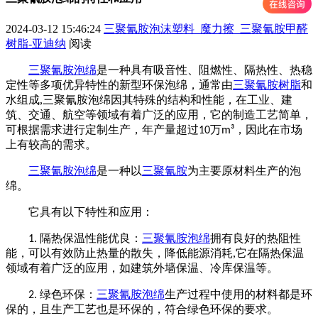
2024-03-12 15:46:24
三聚氰胺泡沫塑料_魔力擦_三聚氰胺甲醛
树脂-亚迪纳
阅读
三聚氰胺泡绵
是一种具有吸音性、阻燃性、隔热性、热稳
定性等多项优异特性的新型环保泡绵，通常由
三聚氰胺树脂
和
水组成,三聚氰胺泡绵因其特殊的结构和性能，在工业、建
筑、交通、航空等领域有着广泛的应用
，
它的制造工艺简单，
可根据需求进行定制生产，年产量超过
万
，因此在市场
10
m³
上有较高的需求。
三聚氰胺泡绵
是一种以
三聚氰胺
为主要原材料生产的泡
绵。
它具有以下特性和应用：
隔热保温性能优良：
三聚氰胺泡绵
拥有良好的热阻性
1.
能，可以有效防止热量的散失，降低能源消耗,它在隔热保温
领域有着广泛的应用，如建筑外墙保温、冷库保温等。
绿色环保：
三聚氰胺泡绵
生产过程中使用的材料都是环
2.
保的，且生产工艺也是环保的，符合绿色环保的要求。