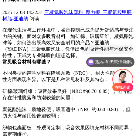
2025-12-03 14:22:31
三聚氰胺泡沫塑料_魔力擦_三聚氰胺甲醛
树脂-亚迪纳
阅读
在现代生活与工作环境中，噪音控制已成为提升舒适感与专注
力的关键。面对众多吸音材料，如矿棉、玻璃纤维、聚氨酯泡
沫等，如何选出既高效又安全耐用的产品？亚迪纳
你们是怎么收费的呢
（YADINA）三聚氰胺泡沫，凭借出色的吸音性能与环保安全
特性，正成为专业降噪的理想选择。
现在有优惠活动吗
常见吸音材料有哪些？
不同类型的声学材料在降噪系数（NRC）、耐火性能和耐用
性方面表现各异。以下是几种常见材料及其特点：
矿棉/玻璃纤维：吸音效果良好（NRC 约0.70–0.85），但可能
存在纤维脱落和防潮较差的问题；
聚氨酯泡沫：质地轻便，吸音适中（NRC 约0.60–0.80），但
防火性与耐用性普遍较弱；
织物包裹面板：外观可定制，吸音效果因填充材料不同而异，
需定期维护。