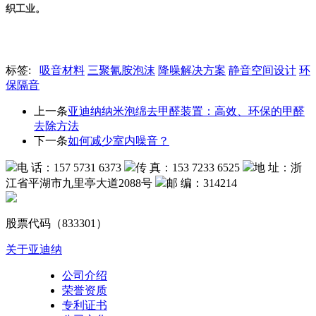
织工业。
标签:
吸音材料
三聚氰胺泡沫
降噪解决方案
静音空间设计
环
保隔音
上一条
亚迪纳纳米泡绵去甲醛装置：高效、环保的甲醛
去除方法
下一条
如何减少室内噪音？
电 话：157 5731 6373
传 真：153 7233 6525
地 址：浙
江省平湖市九里亭大道2088号
邮 编：314214
股票代码（833301）
关于亚迪纳
公司介绍
荣誉资质
专利证书