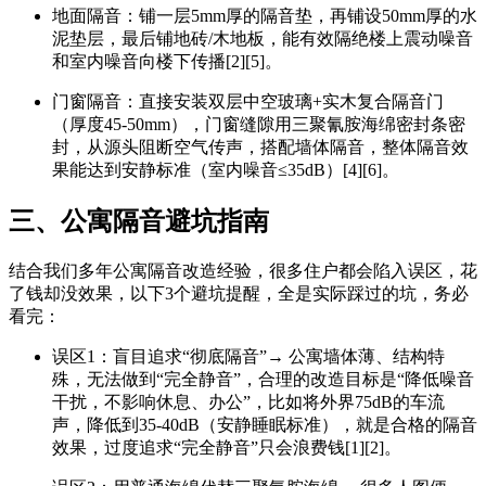
地面隔音：铺一层5mm厚的隔音垫，再铺设50mm厚的水
泥垫层，最后铺地砖/木地板，能有效隔绝楼上震动噪音
和室内噪音向楼下传播[2][5]。
门窗隔音：直接安装双层中空玻璃+实木复合隔音门
（厚度45-50mm），门窗缝隙用三聚氰胺海绵密封条密
封，从源头阻断空气传声，搭配墙体隔音，整体隔音效
果能达到安静标准（室内噪音≤35dB）[4][6]。
三、公寓隔音避坑指南
结合我们多年公寓隔音改造经验，很多住户都会陷入误区，花
了钱却没效果，以下3个避坑提醒，全是实际踩过的坑，务必
看完：
误区1：盲目追求“彻底隔音”→ 公寓墙体薄、结构特
殊，无法做到“完全静音”，合理的改造目标是“降低噪音
干扰，不影响休息、办公”，比如将外界75dB的车流
声，降低到35-40dB（安静睡眠标准），就是合格的隔音
效果，过度追求“完全静音”只会浪费钱[1][2]。