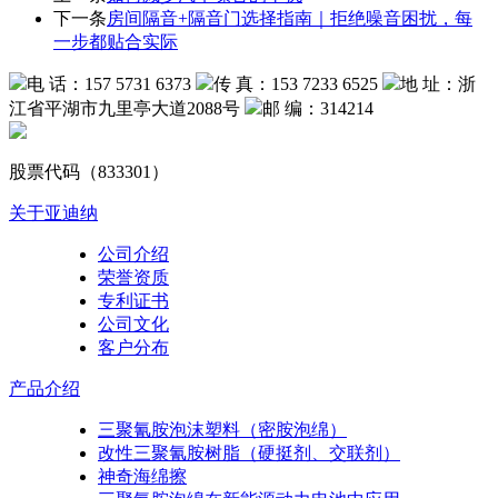
下一条
房间隔音+隔音门选择指南｜拒绝噪音困扰，每
一步都贴合实际
电 话：157 5731 6373
传 真：153 7233 6525
地 址：浙
江省平湖市九里亭大道2088号
邮 编：314214
股票代码（833301）
关于亚迪纳
公司介绍
荣誉资质
专利证书
公司文化
客户分布
产品介绍
三聚氰胺泡沫塑料（密胺泡绵）
改性三聚氰胺树脂（硬挺剂、交联剂）
神奇海绵擦