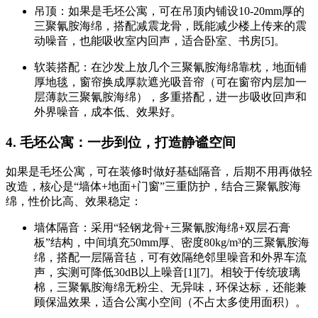
吊顶：如果是毛坯公寓，可在吊顶内铺设10-20mm厚的
三聚氰胺海绵，搭配减震龙骨，既能减少楼上传来的震
动噪音，也能吸收室内回声，适合卧室、书房[5]。
软装搭配：在沙发上放几个三聚氰胺海绵靠枕，地面铺
厚地毯，窗帘换成厚款遮光吸音帘（可在窗帘内层加一
层薄款三聚氰胺海绵），多重搭配，进一步吸收回声和
外界噪音，成本低、效果好。
4. 毛坯公寓：一步到位，打造静谧空间
如果是毛坯公寓，可在装修时做好基础隔音，后期不用再做轻
改造，核心是“墙体+地面+门窗”三重防护，结合三聚氰胺海
绵，性价比高、效果稳定：
墙体隔音：采用“轻钢龙骨+三聚氰胺海绵+双层石膏
板”结构，中间填充50mm厚、密度80kg/m³的三聚氰胺海
绵，搭配一层隔音毡，可有效隔绝邻里噪音和外界车流
声，实测可降低30dB以上噪音[1][7]。相较于传统玻璃
棉，三聚氰胺海绵无粉尘、无异味，环保达标，还能兼
顾保温效果，适合公寓小空间（不占太多使用面积）。