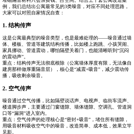
堆砌隔音材料只会浪费钱、占空间。结合上千套公寓改造案
例，我们总结出公寓最常见的3类噪音，对应不同处理思路，
大家可以对照自家情况自查：
1. 结构传声
这是公寓最典型的噪音类型，也是最难处理的——噪音通过墙
体、楼板、管道等建筑结构传播，比如楼上跑跳、小孩哭闹、
家具挪动、管道震动，哪怕隔壁关着门，也能清晰听到“沉闷
的震动声”。
重点：结构传声无法彻底根除（公寓墙体厚度有限，无法像自
建房那样做厚重隔音层），核心是“减震+吸音”，减少震动传
播，吸收剩余噪音。
2. 空气传声
噪音通过空气传播，比如隔壁说话声、电视声、临街车流声、
楼道脚步声，主要通过门窗缝隙、墙体缝隙、空调孔、管道洞
口等“漏洞”进入室内。
重点：空气传声的处理核心是“密封+吸音”，堵住所有缝隙，
用吸音材料吸收空气中的噪音，改造简单、成本低，效果立竿
见影。