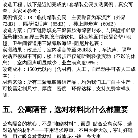
改造工程，以下是近期完成的1套精装公寓实测案例，真实可
查，大家可参考：
案例情况：18㎡临街精装公寓，主要噪音为车流声（外界
72dB）、隔壁说话声（65dB）、楼上脚步声（60dB）；
改造方案：门窗缝隙填充三聚氰胺海绵密封条、与隔壁相邻墙
面悬挂50mm厚三聚氰胺海绵软包、卧室地面铺设隔音垫+地
毯、卫生间管道用三聚氰胺海绵+阻尼片包裹；
实测结果：改造后，室内噪音降至38dB以下，车流声、隔壁
说话声模糊不可闻，楼上脚步声仅能听到轻微震动（不影响休
息），室内回声明显减少，业主满意度98%；
改造成本：1500元以内（含材料、人工，自己动手可省人工成
本）；
材料来源：所有三聚氰胺海绵产品，均为我们工厂自主生产，
可按需定制尺寸、厚度、密度，环保达标，支持免费拿样实
测。
五、公寓隔音，选对材料比什么都重要
公寓隔音的核心，不是“堆砌材料”，而是“贴合公寓实际，选
对适配的材料”——不用追求厚重、不用大拆大改，密封好缝
隙、用对吸音减震材料，就能花小钱、办大事。