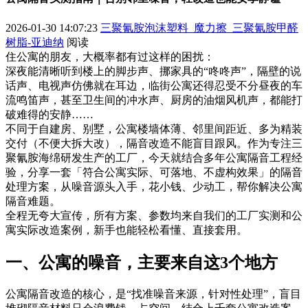
2026-01-30 14:07:23
三聚氰胺泡沫塑料_魔力擦_三聚氰胺甲醛
树脂-亚迪纳
阅读
住公寓的朋友，大概率都有过这样的困扰：
深夜能清晰听到楼上的脚步声、挪家具的“咚咚声”，隔壁的说
话声、电视声仿佛就在耳边，临街公寓还得忍受不分昼夜的车
流鸣笛声，甚至卫生间的冲水声、厨房的油烟风机声，都能打
破难得的安静……
不同于自建房、别墅，公寓楼墙体薄、邻里间距近、多为精装
交付（不便大拆大改），隔音改造不能盲目跟风。作为专注三
聚氰胺海绵研发生产的工厂，今天就结合多年公寓隔音工程经
验，分享一套「符合公寓实际、可落地、不虚构效果」的隔音
处理方案，从噪音源头入手，花小钱、少动工，帮你解决公寓
隔音难题。
全程无夸大宣传，所有方案、参数均来自我们的工厂实测和公
寓实际改造案例，新手也能轻松看懂、直接套用。
一、公寓的噪音，主要来自这3个地方
公寓隔音改造的核心，是“找准噪音来源，针对性处理”，盲目