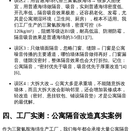
误区2：用普通海绵代替三聚氰胺海绵→ 很多人图便
宜，用普通海绵做隔音、吸音，实则普通海绵密度低、
开孔率低，隔音吸音效果极差，还容易老化、发霉，尤
其是公寓潮湿环境（卫生间、厨房），根本不适用。我
们工厂生产的三聚氰胺海绵，密度可控（8-
120kg/m³），阻燃等级达B1级，耐高低温、防潮防霉，
隔音吸音效果是普通海绵的3-5倍[1][7]。
误区3：只做墙面隔音，忽略门窗、缝隙→ 门窗是公寓
噪音传播的主要通道，哪怕墙体隔音做得再好，门窗漏
音、缝隙没密封，整体隔音效果也会大打折扣。记住：
公寓隔音，“密封优先于吸音，吸音优先于厚重改造”[4]
[6]。
误区4：大拆大改→ 公寓大多是承重墙，不能随意拆改
墙体，而且大拆大改会影响邻里，还会增加装修成本，
轻改造（密封、悬挂软包、铺设隔音垫）才是公寓隔音
的最优解。
四、工厂实测：公寓隔音改造真实案例
作为三聚氰胺海绵生产工厂，我们每年都会承接大量公寓隔音