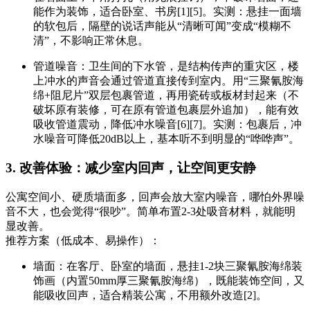
能作为装饰，适合卧室、书房[1][5]。实测：悬挂一面墙
的软包后，隔壁的说话声能从“清晰可闻”变成“模糊不
清”，不影响正常休息。
管道噪音：卫生间的下水管，是结构传声的重灾区，楼
上冲水的声音会通过管道直接传到室内。用“三聚氰胺海
绵+阻尼片”双层包裹管道，再用瓷砖或板材封起来（不
破坏原有装修，可在原有管道包裹层外追加），能有效
吸收管道震动，降低冲水噪音[6][7]。实测：包裹后，冲
水噪音可降低20dB以上，基本听不到明显的“哗哗声”。
3. 改善体验：减少室内回声，让空间更安静
公寓空间小、硬质墙面多，回声会放大室内噪音，哪怕外界噪
音不大，也会觉得“很吵”。简单布置2-3处吸音材料，就能明
显改善。
推荐方案（低成本、易操作）：
墙面：在客厅、卧室的墙面，悬挂1-2块三聚氰胺海绵装
饰画（内置50mm厚三聚氰胺海绵），既能装饰空间，又
能吸收回声，适合精装公寓，不用额外改造[2]。