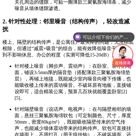
关孔周边的缝隙，可贴一圈薄款三聚氰胺海绵条，减少
噪音从墙体缝隙渗透。
2. 针对性处理：邻里噪音（结构传声），轻改造减
可以介绍下你们的产品么
扰
你们是怎么收费的呢
楼上、隔壁的结构传声，是公寓住户最头疼的问题，无法彻底
根除，但通过“减震+吸音”的组合，能有效降低噪音干扰，达
到不影响休息、办公的程度（实测可降低15-20dB）。
针对楼上噪音（脚步声、震动声）：在卧室、客厅的地
面，铺设3-5mm厚的隔音垫（搭配薄款三聚氰胺海绵垫
层），再铺上地毯，既能减少室内噪音向楼下传播，也
能吸收楼上传来的震动噪音。不破坏原有地板，直接铺
设即可，适合精装公寓，预算几百块就能覆盖卧室[2]
[5]。
针对隔壁噪音（说话声、电视声）：在与隔壁相邻的墙
面，悬挂三聚氰胺海绵软包（可定制颜色、尺寸，厚度
50mm，密度80kg/m³），既能吸收隔壁传来的空气传
声，也能减少墙体震动带来的结构传声。软包可直接挂
在墙面上，不用打孔（用无痕挂钩），不破坏墙面，还