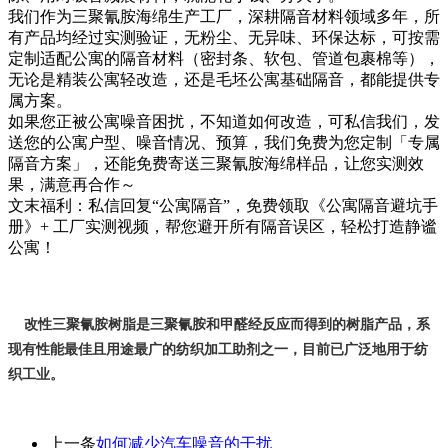
我们作为三聚氰胺海绵生产工厂，深耕隔音材料领域多年，所
有产品均经过实测验证，无粉尘、无异味、环保达标，可按需
定制适配公寓的隔音材料（密封条、软包、管道包裹棉等），
无论是精装公寓轻改造，还是毛坯公寓基础隔音，都能提供专
属方案。
如果您正被公寓噪音困扰，不知道如何改造，可私信我们，发
送您的公寓户型、噪音情况、预算，我们免费为您定制「专属
隔音方案」，还能免费寄送三聚氰胺海绵样品，让您实测效
果，满意再合作～
文末福利：私信回复“公寓隔音”，免费领取《公寓隔音避坑手
册》+ 工厂实测视频，帮您避开所有隔音误区，轻松打造静谧
公寓！
改
性三聚氰胺树脂是
三聚氰胺和甲醛经反应而得到的树脂产品，系
现有性能最佳且用途最广的纺织加工助剂之一，目前已广泛地用于纺
织工业。
上一条
如何减少汽车噪音的干扰