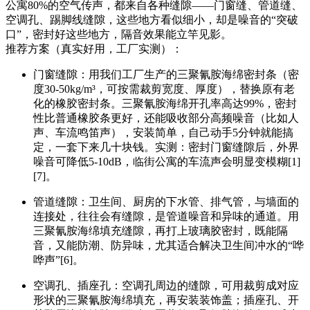
公寓80%的空气传声，都来自各种缝隙——门窗缝、管道缝、
空调孔、踢脚线缝隙，这些地方看似细小，却是噪音的“突破
口”，密封好这些地方，隔音效果能立竿见影。
推荐方案（真实好用，工厂实测）：
门窗缝隙：用我们工厂生产的三聚氰胺海绵密封条（密
度30-50kg/m³，可按需裁剪宽度、厚度），替换原有老
化的橡胶密封条。三聚氰胺海绵开孔率高达99%，密封
性比普通橡胶条更好，还能吸收部分高频噪音（比如人
声、车流鸣笛声），安装简单，自己动手5分钟就能搞
定，一套下来几十块钱。实测：密封门窗缝隙后，外界
噪音可降低5-10dB，临街公寓的车流声会明显变模糊[1]
[7]。
管道缝隙：卫生间、厨房的下水管、排气管，与墙面的
连接处，往往会有缝隙，是管道噪音和异味的通道。用
三聚氰胺海绵填充缝隙，再打上玻璃胶密封，既能隔
音，又能防潮、防异味，尤其适合解决卫生间冲水的“哗
哗声”[6]。
空调孔、插座孔：空调孔周边的缝隙，可用裁剪成对应
形状的三聚氰胺海绵填充，再安装装饰盖；插座孔、开