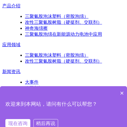
产品介绍
三聚氰胺泡沫塑料（密胺泡绵）
改性三聚氰胺树脂（硬挺剂、交联剂）
神奇海绵擦
三聚氰胺泡绵在新能源动力电池中应用
应用领域
三聚氰胺泡沫塑料（密胺泡绵）
改性三聚氰胺树脂（硬挺剂、交联剂）
新闻资讯
大事件
公司新闻
×
产品知识
欢迎来到本网站，请问有什么可以帮您？
扫一扫关注我们
现在咨询
稍后再说
Copyright © 2017 浙江亚迪纳新材料科技股份有限公司版权所