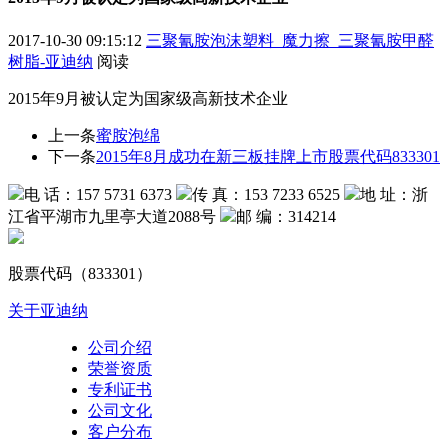
2017-10-30 09:15:12
三聚氰胺泡沫塑料_魔力擦_三聚氰胺甲醛
树脂-亚迪纳
阅读
2015年9月被认定为国家级高新技术企业
上一条
蜜胺泡绵
下一条
2015年8月成功在新三板挂牌上市股票代码833301
电 话：157 5731 6373
传 真：153 7233 6525
地 址：浙
江省平湖市九里亭大道2088号
邮 编：314214
股票代码（833301）
关于亚迪纳
公司介绍
荣誉资质
专利证书
公司文化
客户分布