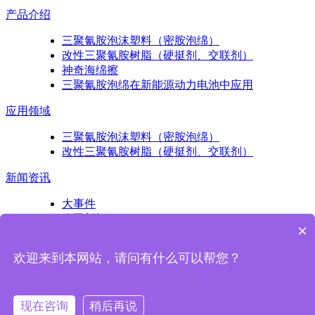
产品介绍
三聚氰胺泡沫塑料（密胺泡绵）
改性三聚氰胺树脂（硬挺剂、交联剂）
神奇海绵擦
三聚氰胺泡绵在新能源动力电池中应用
应用领域
三聚氰胺泡沫塑料（密胺泡绵）
改性三聚氰胺树脂（硬挺剂、交联剂）
新闻资讯
大事件
公司新闻
×
产品知识
欢迎来到本网站，请问有什么可以帮您？
扫一扫关注我们
现在咨询
稍后再说
Copyright © 2017 浙江亚迪纳新材料科技股份有限公司版权所