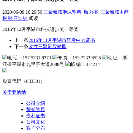
2020-06-09 16:20:56
三聚氰胺泡沫塑料_魔力擦_三聚氰胺甲醛
树脂-亚迪纳
阅读
2016年12月平湖市科技进步奖一等奖
上一条
2016年11月平湖市研发中心证书
下一条
改性三聚氰胺树脂
电 话：157 5731 6373
传 真：153 7233 6525
地 址：浙
江省平湖市九里亭大道2088号
邮 编：314214
股票代码（833301）
关于亚迪纳
公司介绍
荣誉资质
专利证书
公司文化
客户分布