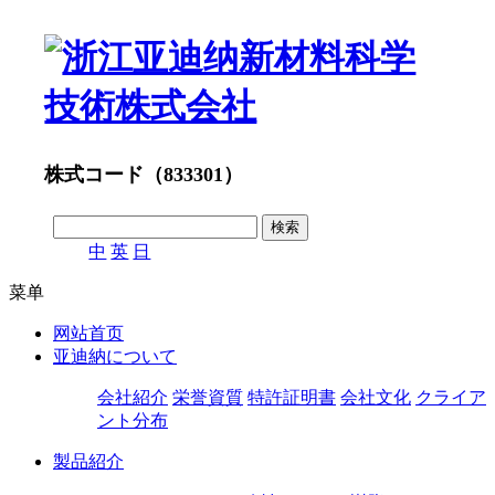
株式コード（833301）
中
英
日
菜单
网站首页
亚迪納について
会社紹介
栄誉資質
特許証明書
会社文化
クライア
ント分布
製品紹介