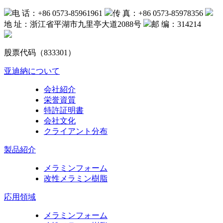
电 话：+86 0573-85961961
传 真：+86 0573-85978356
地 址：浙江省平湖市九里亭大道2088号
邮 编：314214
股票代码（833301）
亚迪納について
会社紹介
栄誉資質
特許証明書
会社文化
クライアント分布
製品紹介
メラミンフォーム
改性メラミン樹脂
応用領域
メラミンフォーム