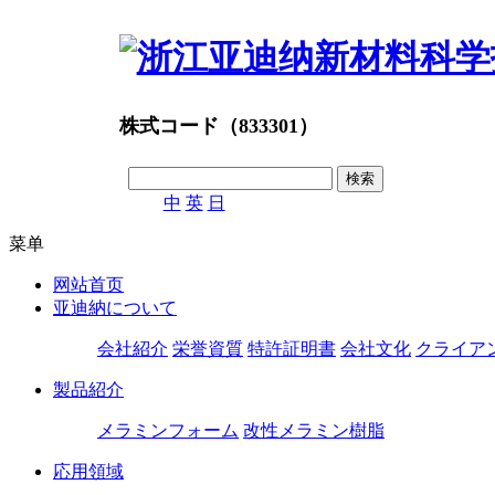
株式コード（833301）
中
英
日
菜单
网站首页
亚迪納について
会社紹介
栄誉資質
特許証明書
会社文化
クライア
製品紹介
メラミンフォーム
改性メラミン樹脂
応用領域