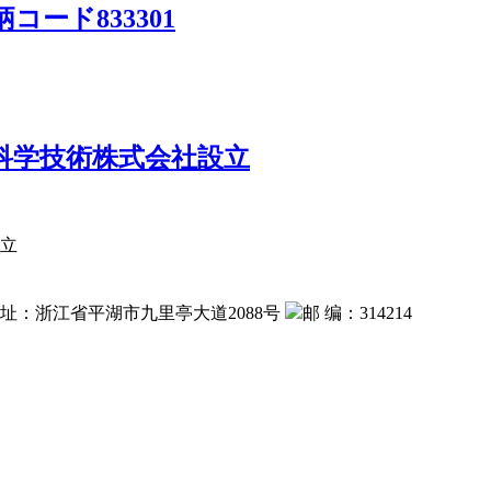
ード833301
料科学技術株式会社設立
設立
 址：浙江省平湖市九里亭大道2088号
邮 编：314214