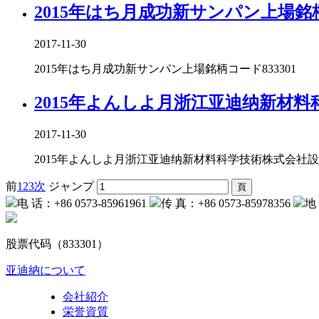
2015年はち月成功新サンパン上場銘柄コ
2017-11-30
2015年はち月成功新サンパン上場銘柄コード833301
2015年よんしよ月浙江亚迪纳新材
2017-11-30
2015年よんしよ月浙江亚迪纳新材料科学技術株式会社
前
1
2
3
次
ジャンプ
电 话：+86 0573-85961961
传 真：+86 0573-85978356
地
股票代码（833301）
亚迪納について
会社紹介
栄誉資質