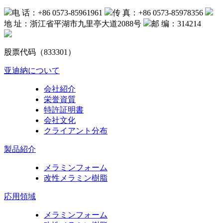
电 话：+86 0573-85961961
传 真：+86 0573-85978356
地 址：浙江省平湖市九里亭大道2088号
邮 编：314214
股票代码（833301）
亚迪納について
会社紹介
栄誉資質
特許証明書
会社文化
クライアント分布
製品紹介
メラミンフォーム
改性メラミン樹脂
応用領域
メラミンフォーム