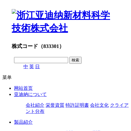
株式コード（833301）
中
英
日
菜单
网站首页
亚迪納について
会社紹介
栄誉資質
特許証明書
会社文化
クライア
ント分布
製品紹介