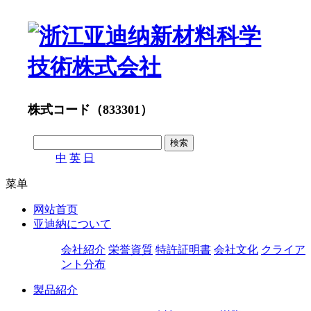
株式コード（833301）
中
英
日
菜单
网站首页
亚迪納について
会社紹介
栄誉資質
特許証明書
会社文化
クライア
ント分布
製品紹介