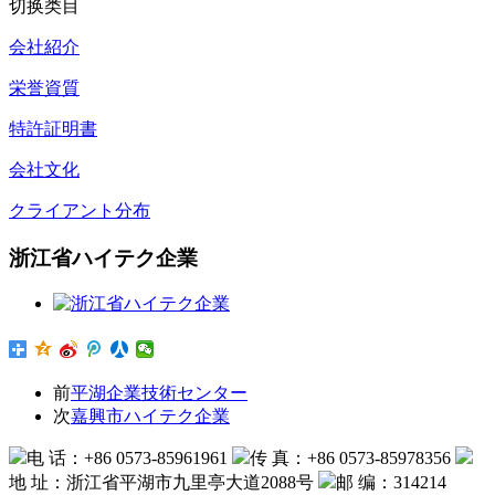
切换类目
会社紹介
栄誉資質
特許証明書
会社文化
クライアント分布
浙江省ハイテク企業
前
平湖企業技術センター
次
嘉興市ハイテク企業
电 话：+86 0573-85961961
传 真：+86 0573-85978356
地 址：浙江省平湖市九里亭大道2088号
邮 编：314214