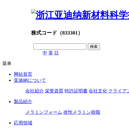
株式コード（833301）
中
英
日
菜单
网站首页
亚迪納について
会社紹介
栄誉資質
特許証明書
会社文化
クライア
製品紹介
メラミンフォーム
改性メラミン樹脂
応用領域