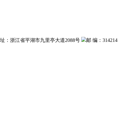
 址：浙江省平湖市九里亭大道2088号
邮 编：314214