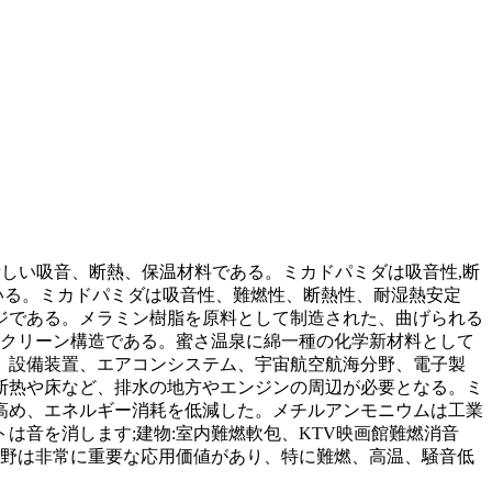
新しい吸音、断熱、保温材料である。ミカドパミダは吸音性,断
ている。ミカドパミダは吸音性、難燃性、断熱性、耐湿熱安定
ジである。メラミン樹脂を原料として制造された、曲げられる
スクリーン構造である。蜜さ温泉に綿一種の化学新材料として
、設備装置、エアコンシステム、宇宙航空航海分野、電子製
断热や床など、排水の地方やエンジンの周辺が必要となる。ミ
高め、エネルギー消耗を低減した。メチルアンモニウムは工業
音を消します;建物:室内難燃軟包、KTV映画館難燃消音
分野は非常に重要な応用価値があり、特に難燃、高温、騒音低