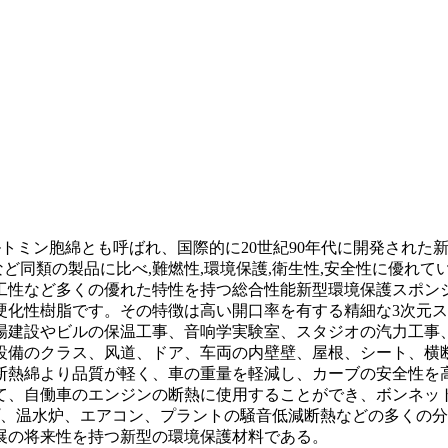
トミン胞綿とも呼ばれ、国際的に20世紀90年代に開発された
など同類の製品に比べ,難燃性,環境保護,衛生性,安全性に優れ
工性など多くの優れた特性を持つ総合性能新型環境保護スポン
硬化性樹脂です。その特徴は高い開口率を有する精細な3次元
場建設やビルの保温工事、音响学実験室、スタジオの汽力工事
設備のクラス、风道、ドア、车両の内壁壁、屋根、シート、横
断熱綿より品質が軽く、車の重量を軽減し、カーブの安全性を
、自働車のエンジンの断熱に使用することができ、ボンネットは
プ、温水炉、エアコン、プラントの騒音低減断熱などの多くの
展の将来性を持つ新型の環境保護材料である。