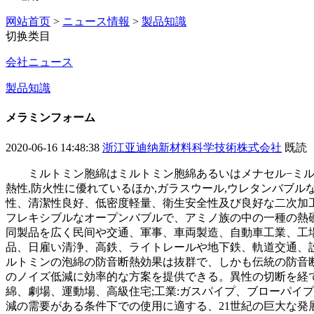
网站首页
>
ニュース情報
>
製品知識
切换类目
会社ニュース
製品知識
メラミンフォーム
2020-06-16 14:48:38
浙江亚迪纳新材料科学技術株式会社
既読
ミルトミン胞綿はミルトミン胞綿あるいはメナセル−ミル
熱性,防火性に優れているほか,ガラスウール,ウレタンバブル
性、清潔性良好、低密度軽量、衛生安全性及び良好な二次加
フレキシブルなオープンバブルで、アミノ族の中の一種の熱
同製品を広く民间や交通、軍事、車両製造、自動車工業、工
品、日雇い清浄、高鉄、ライトレールや地下鉄、軌道交通、
ルトミンの泡綿の防音断熱効果は抜群で、しかも伝統の防音
のノイズ低減に効率的な方案を提供できる。異性の切断を経て
綿、劇場、運動場、高級住宅;工業:ガスパイプ、ブローパイ
減の需要がある条件下での使用に適する、21世紀の巨大な発