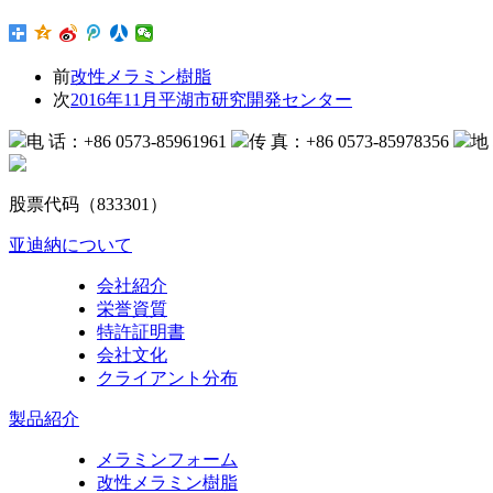
前
改性メラミン樹脂
次
2016年11月平湖市研究開発センター
电 话：+86 0573-85961961
传 真：+86 0573-85978356
地
股票代码（833301）
亚迪納について
会社紹介
栄誉資質
特許証明書
会社文化
クライアント分布
製品紹介
メラミンフォーム
改性メラミン樹脂