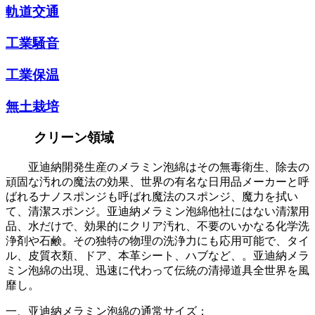
軌道交通
工業騒音
工業保温
無土栽培
クリーン領域
亚迪納開発生産のメラミン泡綿はその無毒衛生、除去の
頑固な汚れの魔法の効果、世界の有名な日用品メーカーと呼
ばれるナノスポンジも呼ばれ魔法のスポンジ、魔力を拭い
て、清潔スポンジ。亚迪納メラミン泡綿他社にはない清潔用
品、水だけで、効果的にクリア汚れ、不要のいかなる化学洗
浄剤や石鹸。その独特の物理の洗浄力にも応用可能で、タイ
ル、皮質衣類、ドア、本革シート、ハブなど、。亚迪納メラ
ミン泡綿の出現、迅速に代わって伝統の清掃道具全世界を風
靡し。
一、亚迪納メラミン泡綿の通常サイズ：