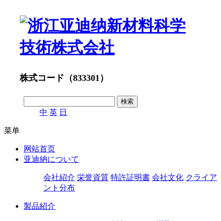
株式コード（833301）
中
英
日
菜单
网站首页
亚迪納について
会社紹介
栄誉資質
特許証明書
会社文化
クライア
ント分布
製品紹介