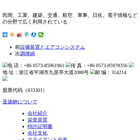
民間、工業、建築、交通、航空、軍事、日化、電子情報など
の分野で広く利用されている
前
設備装置とエアコンシステム
次
調律綿
电 话：+86 0573-85961961
传 真：+86 0573-85978356
地 址：浙江省平湖市九里亭大道2088号
邮 编：314214
股票代码（833301）
亚迪納について
会社紹介
栄誉資質
特許証明書
会社文化
クライアント分布