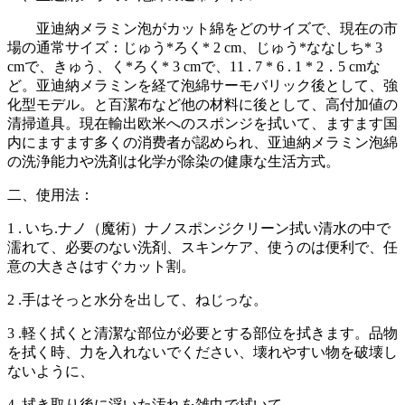
亚迪納メラミン泡がカット綿をどのサイズで、現在の市
場の通常サイズ：じゅう*ろく* 2 cm、じゅう*ななしち* 3
cmで、きゅう、く*ろく* 3 cmで、11 . 7 * 6 . 1 * 2．5 cmな
ど。亚迪納メラミンを経て泡綿サーモバリック後として、強
化型モデル。と百潔布など他の材料に後として、高付加値の
清掃道具。現在輸出欧米へのスポンジを拭いて、ますます国
内にますます多くの消费者が認められ、亚迪納メラミン泡綿
の洗浄能力や洗剤は化学が除染の健康な生活方式。
二、使用法：
1 . いち.ナノ（魔術）ナノスポンジクリーン拭い清水の中で
濡れて、必要のない洗剤、スキンケア、使うのは便利で、任
意の大きさはすぐカット割。
2 .手はそっと水分を出して、ねじっな。
3 .軽く拭くと清潔な部位が必要とする部位を拭きます。品物
を拭く時、力を入れないでください、壊れやすい物を破壊し
ないように、
4 .拭き取り後に浮いた汚れを雑巾で拭いて。