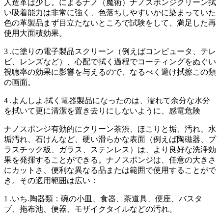
人造革は少し。によるナノ（魔術）ナノスポンジクリーン拭
い吸着能力は非常に強く、色落ちしやすいかに染まっていた
色の革製品まず目立たないところで試験をして、満足した再
使用大面積効果。
3 .に塗りの電子製品スクリーン（例えばコンピュータ、テレ
ビ、レンズなど）、心配で拭く過程でコーティングをぬぐい
視聴率の効果に影響を与えるので、なるべく避け拭擦この類
の画面。
4 .よんしよ.拭く電器製品になったのは、濡れて余分な水分
を拭いて更に清潔を置き去りにしないように、感電危険
ナノスポンジ有効的にクリーン茶渋、ほこりと垢、汚れ、水
垢汚れ、石けんなど、硬い滑らかな表面（例えば陶磁器、プ
ラスチック板、ガラス、ステンレス）は、より良好な洗浄効
果を発揮することができる。ナノスポンジは、任意の大きさ
にカットさ、便利な異なる品または範囲で使用することがで
き。その適用範囲は広い：
1 .いち.陶器類：碗の小皿、食器、茶道具、便座、バスタ
ブ、拖布池、便器、モザイクタイルなどの汚れ。