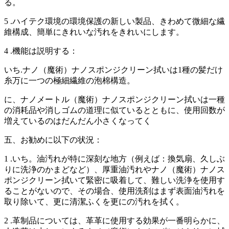
る。
5 .ハイテク環境の環境保護の新しい製品、きわめて微細な繊
維構成、簡単にきれいな汚れをきれいにします。
4 .機能は説明する：
いち.ナノ（魔術）ナノスポンジクリーン拭いは1種の髪だけ
糸万に一つの極細繊維の泡棉構造。
に、ナノメートル（魔術）ナノスポンジクリーン拭いは一種
の消耗品や消しゴムの道理に似ているとともに、使用回数が
増えているのはだんだん小さくなってく
五、お勧めに以下の状況：
1 .いち。油汚れが特に深刻な地方（例えば：換気扇、久しぶ
りに洗浄のかまどなど）、厚重油汚れやナノ（魔術）ナノス
ポンジクリーン拭いて緊密に吸着して、難しい洗浄を使用す
ることがないので、その場合、使用洗剤はまず表面油汚れを
取り除いて、更に清潔ふくを更にの汚れを拭く。
2 .革制品については、革革に使用する効果が一番明らかに、