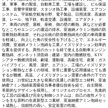
通、軍事、車の製造、自動車工業、工場を建設し、ビル保温
工事、音響学実験室、スタジオ熱工事、設備装置、エアコン
システム、宇宙航空航海分野、電子製品、日用清潔、高速鉄
道、レール、地下鉄、軌道交通、設備室、エアダクト、ド
ア、車両の内壁、屋根、座椅、側の壁の断熱、床などが必要
なところやエンジンの週辺の排水。亚迪納メラミン泡綿の防
音断熱効果抜群、それは伝統の防音断熱綿光の質の車両重量
を軽減し、向上した角の安全性を下げることで、エネルギー
消費。亚迪納メラミン泡綿を工業ノイズリダクション効率的
な案を提供する。異性のカットを経て使える自動車エンジン
断熱綿、ボンネット消音綿；建築：室内の難燃软包、KTV
シアター難燃消音綿、劇場、運動場、高級住宅、産業：ガス
パイプライン、風管、湯炉、エアコン、工場のノイズリダク
ション断熱など多くの領域、非常に重要な応用価値とても適
するが難燃、高温、ノイズリダクション需要の条件の下での
使用は、21世紀は大きな発展の見通しの新型エコ材料。亚迪
納蜜アミン泡綿装置吸収当事者優位技術を経て、自主開発、
革新的なデザインを採用し、オリジナルのプロセス、先進的
な工芸の設備及び完全な制御システムは、自己の改性メラミ
ンを主な原料の生産新型エコ素材、亚迪納蜜アミン泡綿セッ
ト成熟し、信頼性の高い、安定装置の性能。