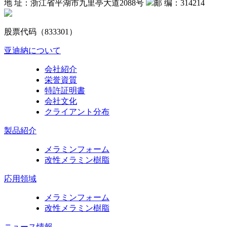
地 址：浙江省平湖市九里亭大道2088号
邮 编：314214
股票代码（833301）
亚迪納について
会社紹介
栄誉資質
特許証明書
会社文化
クライアント分布
製品紹介
メラミンフォーム
改性メラミン樹脂
応用領域
メラミンフォーム
改性メラミン樹脂
ニュース情報