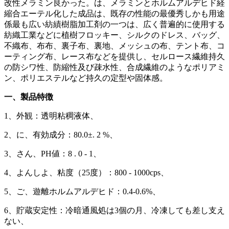
改性メラミン良かった。は、メラミンとホルムアルデヒド経
縮合エーテル化した成品は、既存の性能の最優秀しかも用途
係最も広い紡績樹脂加工剤の一つは、広く普遍的に使用する
紡織工業などに植樹フロッキー、シルクのドレス、バッグ、
不織布、布布、裏子布、裏地、メッシュの布、テント布、コ
ーティング布、レース布などを提供し、セルロース繊維持久
の防シワ性、防縮性及び疎水性、合成繊維のようなポリアミ
ン、ポリエステルなど持久の定型や固体感。
一、製品特徴
1、外観：透明粘稠液体、
2、に、有効成分：80.0±. 2 %、
3、さん、PH値：8 . 0 - 1、
4、よんしよ、粘度（25度）：800 - 1000cps、
5、ご、遊離ホルムアルデヒド：0.4-0.6%、
6、貯蔵安定性：冷暗通風処は3個の月、冷凍しても差し支え
ない、