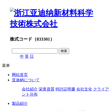
株式コード（833301）
中
英
日
菜单
网站首页
亚迪納について
会社紹介
栄誉資質
特許証明書
会社文化
クライア
ント分布
製品紹介