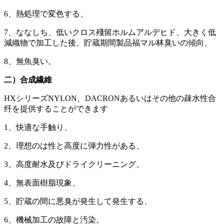
6、熱処理で変色する、
7、ななしち、低いクロス殘留ホルムアルデヒド、大きく低
減織物で加工した後、貯蔵期間製品福マル林臭いの傾向、
8、無魚臭い。
二）合成繊維
HXシリーズNYLON、DACRONあるいはその他の疎水性合
纤を提供することができます
1、快適な手触り、
2、理想のは性と高度に弾力性がある、
3、高度耐水及びドライクリーニング、
4、無表面樹脂現象、
5、貯蔵の間に悪臭が発生して発生する、
6、機械加工の故障と汚染。