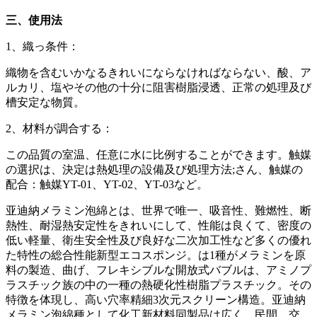
三、使用法
1、織っ条件：
織物を含むいかなるきれいにならなければならない、酸、ア
ルカリ、塩やその他の十分に阻害樹脂浸透、正常の処理及び
槽安定な物質。
2、材料が調合する：
この品質の室温、任意に水に比例することができます。触媒
の選択は、決定は熱処理の設備及び処理方法;さん、触媒の
配合：触媒YT-01、YT-02、YT-03など。
亚迪納メラミン泡綿とは、世界で唯一、吸音性、難燃性、断
熱性、耐湿熱安定性をきれいにして、性能は良くて、密度の
低い軽量、衛生安全性及び良好な二次加工性など多くの優れ
た特性の総合性能新型エコスポンジ。は1種がメラミンを原
料の製造、曲げ、フレキシブルな開放式バブルは、アミノプ
ラスチック族の中の一種の熱硬化性樹脂プラスチック。その
特徴を体現し、高い穴率精細3次元スクリーン構造。亚迪納
メラミン泡綿種として化工新材料同製品は広く、民間、交