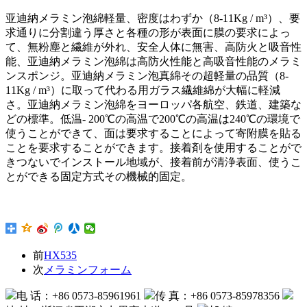
亚迪納メラミン泡綿軽量、密度はわずか（8-11Kg / m³）、要
求通りに分割違う厚さと各種の形が表面に膜の要求によっ
て、無粉塵と繊維が外れ、安全人体に無害、高防火と吸音性
能、亚迪納メラミン泡綿は高防火性能と高吸音性能のメラミ
ンスポンジ。亚迪納メラミン泡真綿その超軽量の品質（8-
11Kg / m³）に取って代わる用ガラス繊維綿が大幅に軽減
さ。亚迪納メラミン泡綿をヨーロッパ各航空、鉄道、建築な
どの標準。低温- 200℃の高温で200℃の高温は240℃の環境で
使うことができて、面は要求することによって寄附膜を貼る
ことを要求することができます。接着剤を使用することがで
きつないでインストール地域が、接着前が清浄表面、使うこ
とができる固定方式その機械的固定。
前
HX535
次
メラミンフォーム
电 话：+86 0573-85961961
传 真：+86 0573-85978356